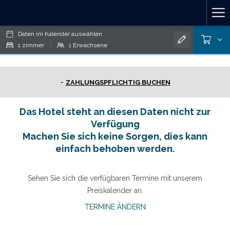
>
Ha
Daten im Kalender auswählen
Me
1
zimmer
|
1
Erwachsene